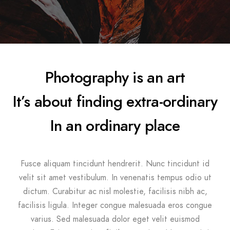
Photography is an art
It’s about finding extra-ordinary
In an ordinary place
Fusce aliquam tincidunt hendrerit. Nunc tincidunt id
velit sit amet vestibulum. In venenatis tempus odio ut
dictum. Curabitur ac nisl molestie, facilisis nibh ac,
facilisis ligula. Integer congue malesuada eros congue
varius. Sed malesuada dolor eget velit euismod