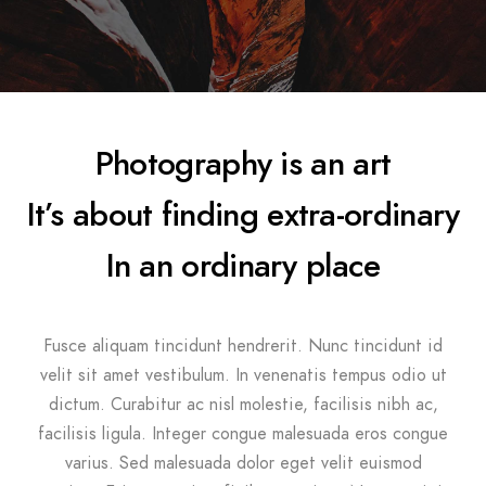
Photography is an art
It’s about finding extra-ordinary
In an ordinary place
Fusce aliquam tincidunt hendrerit. Nunc tincidunt id
velit sit amet vestibulum. In venenatis tempus odio ut
dictum. Curabitur ac nisl molestie, facilisis nibh ac,
facilisis ligula. Integer congue malesuada eros congue
varius. Sed malesuada dolor eget velit euismod